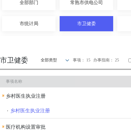
全部部门
常熟市供电公司
市统计局
市卫健委
市民政局
市公安局
市卫健委
全部类型
事项： 15
办事指南： 25
市城管局
市医保局
事项名称
市发改委
市税务局
乡村医生执业注册
常熟市住建局
市文体旅局
乡村医生执业注册
医疗机构设置审批
常熟市民族宗教事务局
常熟市人民政府侨务办公室