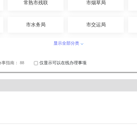
常熟市残联
市烟草局
市水务局
市交运局
显示全部分类
市教育局
市应急局
办事指南： 88
仅显示可以在线办理事项
市气象局
市农业农村局
市税务局
常熟海事局
常熟边检站
市天然气公司