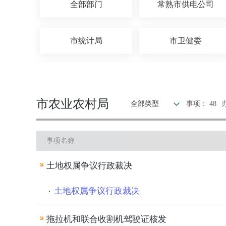
全部部门
常熟市供电公司
市统计局
市卫健委
市民政局
市公安局
市农业农村局
全部类型
事项： 48
市城管局
市医保局
事项名称
市发改委
常熟生态环境局
土地权属争议行政裁决
常熟市住建局
市文体旅局
土地权属争议行政裁决
拖拉机和联合收割机驾驶证核发
常熟市民族宗教事务局
常熟市人民政府侨务办公室