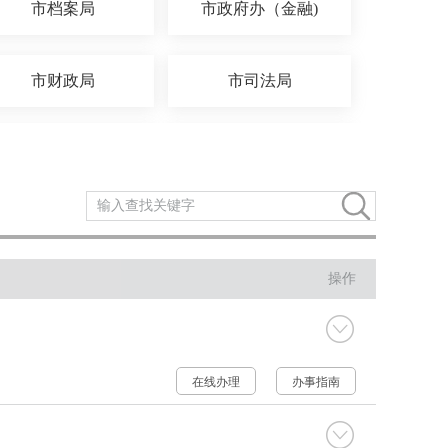
市档案局
市政府办（金融)
市财政局
市司法局
市新闻出版局
市数据局
市人社局
市资源规划局
操作
市场监管局
市退役军人局
消防救援大队
市水务公司
在线办理
办事指南